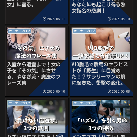
女』に宿る。
あなたにも起こり得る熟
女指名の悲劇！
2026.06.11
2026.06.10
オーナーブログ
オーナーブログ
入室から退室まで！女の
VIO脱毛で群馬のセラピス
子を「その気」にさせ
トが「野生」に目覚め
る、やなぎ流・魔法のフ
た！？サラリーマンの肌
レーズ集
に起きた、衝撃の変化。
2026.06.10
2026.06.08
オーナーブログ
オーナーブログ
ハズレ店にさよなら！150
メンエスで「ハズレ」を