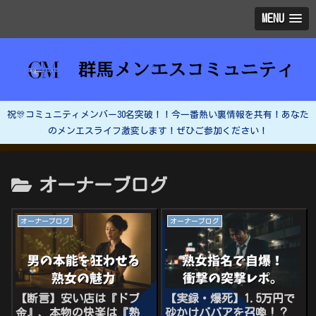
MENU
祝🎊コミュニティメンバー30名突破！！今一番熱い裏情報を共有！あなた
のメンエスライフ激変します！ぜひご参加ください！
オーナーブログ
オーナーブログ
オーナーブログ
【断言】安い店は『ドブ
【実録・爆死】1.5万円で
金』、本物の快楽は『熟
砂かけババアを召喚！？