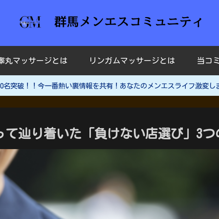
睾丸マッサージとは
リンガムマッサージとは
当コ
ー30名突破！！今一番熱い裏情報を共有！あなたのメンエスライフ激変し
使って辿り着いた「負けない店選び」3つ