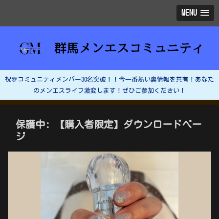
MENU
祝🎊コミュニティメンバー30名突破！！今一番熱い裏情報を共有！あなた
のメンエスライフ激変します！ぜひご参加ください！
保護中: 【購入者限定】ダウンロードペー
ジ